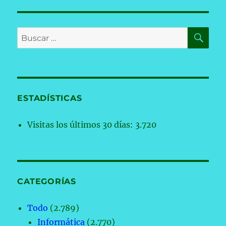
PÁGI
entradas
NA
BU
Buscar
por:
ESTADÍSTICAS
Visitas los últimos 30 días:
3.720
CATEGORÍAS
Todo
(2.789)
Informática
(2.770)