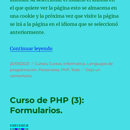
el que quiere ver la página esto se almacena en
una cookie y la próxima vez que visite la página
se irá a la página en el idioma que se seleccionó
anteriormente.
«Curso de PHP (4): Cookies.»
Continuar leyendo
Publicado
Categorías
20/05/2021
Cursos
,
Cursos
,
Informática
,
Lenguajes de
el
programación
,
Personales
,
PHP
,
Todo
Deja un
en
comentario
Curso
de
PHP
Curso de PHP (3):
(4):
Cookies.
Formularios.