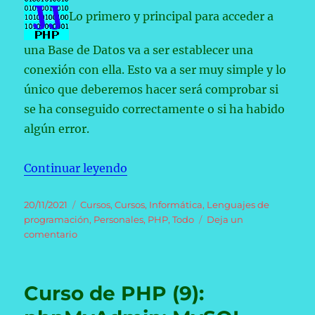
Datos.
Lo primero y principal para acceder a
una Base de Datos va a ser establecer una
conexión con ella. Esto va a ser muy simple y lo
único que deberemos hacer será comprobar si
se ha conseguido correctamente o si ha habido
algún error.
«Curso de PHP (10): Conexión y D
Continuar leyendo
Publicado
Categorías
20/11/2021
Cursos
,
Cursos
,
Informática
,
Lenguajes de
el
programación
,
Personales
,
PHP
,
Todo
Deja un
en
comentario
Curso
de
PHP
Curso de PHP (9):
(10):
Conexión