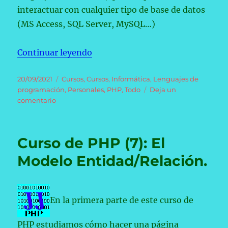
interactuar con cualquier tipo de base de datos
(MS Access, SQL Server, MySQL…)
«Curso de PHP (8): El lenguaje S
Continuar leyendo
Publicado
Categorías
20/09/2021
Cursos
,
Cursos
,
Informática
,
Lenguajes de
el
programación
,
Personales
,
PHP
,
Todo
Deja un
en
comentario
Curso
de
PHP
Curso de PHP (7): El
(8):
El
Modelo Entidad/Relación.
lenguaje
SQL.
En la primera parte de este curso de
PHP estudiamos cómo hacer una página