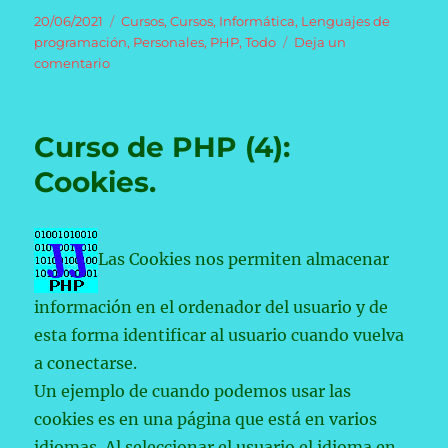
Publicado
Categorías
20/06/2021
Cursos
,
Cursos
,
Informática
,
Lenguajes de
el
programación
,
Personales
,
PHP
,
Todo
Deja un
en
comentario
Curso
de
PHP
Curso de PHP (4):
(5):
Sesiones.
Cookies.
Las Cookies nos permiten almacenar
información en el ordenador del usuario y de
esta forma identificar al usuario cuando vuelva
a conectarse.
Un ejemplo de cuando podemos usar las
cookies es en una página que está en varios
idiomas. Al seleccionar el usuario el idioma en