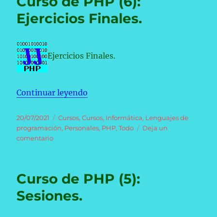
Curso de PHP (6):
(7):
El
Ejercicios Finales.
Modelo
Entidad/Relación.
Ejercicios Finales.
«Curso de PHP (6): Ejercicios Fina
Continuar leyendo
Publicado
Categorías
20/07/2021
Cursos
,
Cursos
,
Informática
,
Lenguajes de
el
programación
,
Personales
,
PHP
,
Todo
Deja un
en
comentario
Curso
de
PHP
Curso de PHP (5):
(6):
Ejercicios
Sesiones.
Finales.