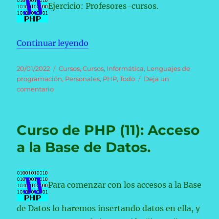
Ejercicio: Profesores-cursos.
«Curso de PHP (12): Ejercicio Fina
Continuar leyendo
Publicado
Categorías
20/01/2022
Cursos
,
Cursos
,
Informática
,
Lenguajes de
el
programación
,
Personales
,
PHP
,
Todo
Deja un
en
comentario
Curso
de
PHP
Curso de PHP (11): Acceso
(12):
Ejercicio
a la Base de Datos.
Final.
Para comenzar con los accesos a la Base
de Datos lo haremos insertando datos en ella, y