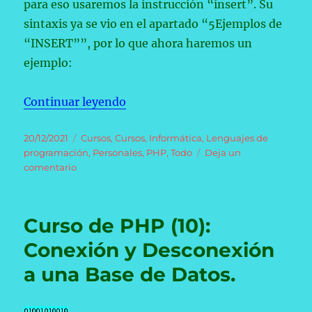
para eso usaremos la instrucción “insert”. Su
sintaxis ya se vio en el apartado “5Ejemplos de
“INSERT””, por lo que ahora haremos un
ejemplo:
«Curso de PHP (11): Acceso a la B
Continuar leyendo
Publicado
Categorías
20/12/2021
Cursos
,
Cursos
,
Informática
,
Lenguajes de
el
programación
,
Personales
,
PHP
,
Todo
Deja un
en
comentario
Curso
de
PHP
Curso de PHP (10):
(11):
Acceso
Conexión y Desconexión
a
a una Base de Datos.
la
Base
de