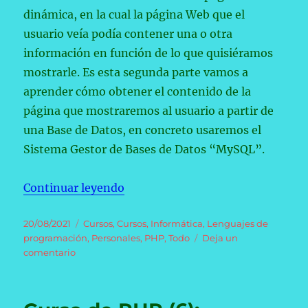
dinámica, en la cual la página Web que el
usuario veía podía contener una o otra
información en función de lo que quisiéramos
mostrarle. Es esta segunda parte vamos a
aprender cómo obtener el contenido de la
página que mostraremos al usuario a partir de
una Base de Datos, en concreto usaremos el
Sistema Gestor de Bases de Datos “MySQL”.
«Curso de PHP (7): El Modelo Ent
Continuar leyendo
Publicado
Categorías
20/08/2021
Cursos
,
Cursos
,
Informática
,
Lenguajes de
el
programación
,
Personales
,
PHP
,
Todo
Deja un
en
comentario
Curso
de
PHP