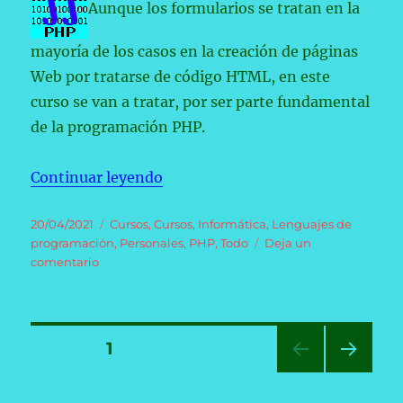
Aunque los formularios se tratan en la
mayoría de los casos en la creación de páginas
Web por tratarse de código HTML, en este
curso se van a tratar, por ser parte fundamental
de la programación PHP.
«Curso de PHP (3): Formularios.»
Continuar leyendo
Publicado
Categorías
20/04/2021
Cursos
,
Cursos
,
Informática
,
Lenguajes de
el
programación
,
Personales
,
PHP
,
Todo
Deja un
en
comentario
Curso
de
PHP
(3):
Paginación
PÁGINA
1
Formularios.
PRÓ
de
XIMA