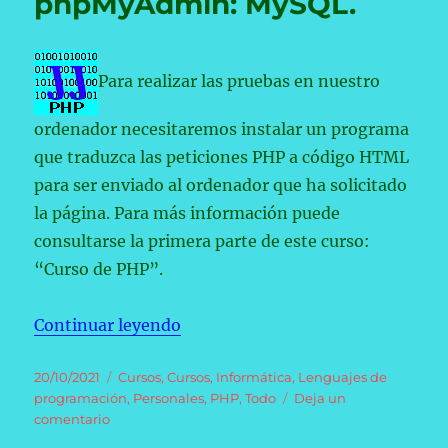
phpMyAdmin: MySQL.
y
Desconexión
a
una
Para realizar las pruebas en nuestro
Base
de
ordenador necesitaremos instalar un programa
Datos.
que traduzca las peticiones PHP a código HTML
para ser enviado al ordenador que ha solicitado
la página. Para más información puede
consultarse la primera parte de este curso:
“Curso de PHP”.
«Curso de PHP (9): phpMyAdmin
Continuar leyendo
Publicado
Categorías
20/10/2021
Cursos
,
Cursos
,
Informática
,
Lenguajes de
el
programación
,
Personales
,
PHP
,
Todo
Deja un
en
comentario
Curso