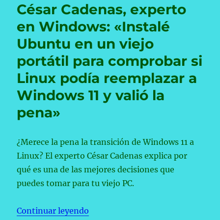
César Cadenas, experto
españolas
han
en Windows: «Instalé
creado
Ubuntu en un viejo
su
propia
portátil para comprobar si
distro
de
Linux podía reemplazar a
Linux
Windows 11 y valió la
para
no
pena»
depender
de
las
¿Merece la pena la transición de Windows 11 a
big
tech
Linux? El experto César Cadenas explica por
qué es una de las mejores decisiones que
puedes tomar para tu viejo PC.
«César Cadenas, experto en Windo
Continuar leyendo