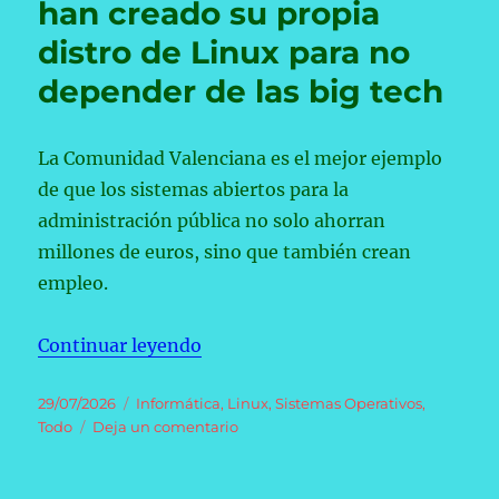
han creado su propia
deja
claro:
distro de Linux para no
“La
IA
depender de las big tech
es
útil;
si
La Comunidad Valenciana es el mejor ejemplo
no
de que los sistemas abiertos para la
os
gusta,
administración pública no solo ahorran
podéis
millones de euros, sino que también crean
crear
empleo.
vuestro
propio
‘fork’
«Varias comunidades autónomas es
Continuar leyendo
o
marcharos”
Publicado
Categorías
29/07/2026
Informática
,
Linux
,
Sistemas Operativos
,
el
en
Todo
Deja un comentario
Varias
comunidades
autónomas