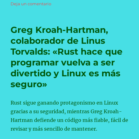
el
en
Deja un comentario
Qué
es
un
Greg Kroah-Hartman,
ataque
de
colaborador de Linus
fuerza
Torvalds: «Rust hace que
bruta
y
programar vuelva a ser
por
qué
divertido y Linux es más
ya
seguro»
no
basta
con
cambiar
Rust sigue ganando protagonismo en Linux
una
gracias a su seguridad, mientras Greg Kroah-
letra
Hartman defiende un código más fiable, fácil de
por
un
revisar y más sencillo de mantener.
número