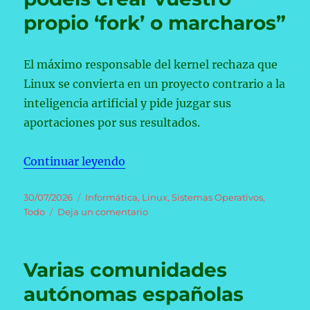
VPN
propio ‘fork’ o marcharos”
instalada
El máximo responsable del kernel rechaza que
Linux se convierta en un proyecto contrario a la
inteligencia artificial y pide juzgar sus
aportaciones por sus resultados.
«Linus Torvalds, creador de Linux,
Continuar leyendo
Publicado
Categorías
30/07/2026
Informática
,
Linux
,
Sistemas Operativos
,
el
en
Todo
Deja un comentario
Linus
Torvalds,
creador
Varias comunidades
de
Linux,
autónomas españolas
lo