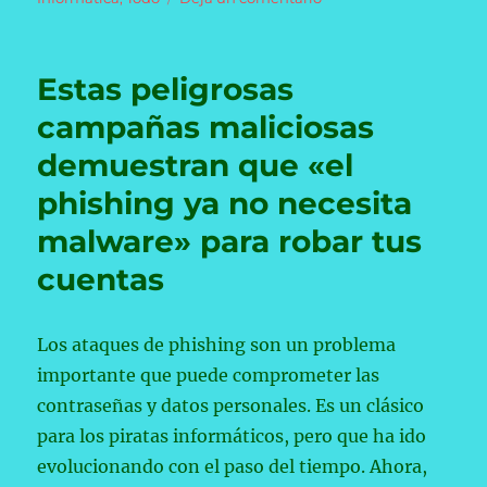
Por
qué
pagar
Estas peligrosas
por
una
campañas maliciosas
VPN
demuestran que «el
no
es
phishing ya no necesita
la
solución
malware» para robar tus
definitiva
cuentas
para
tu
privacidad
Los ataques de phishing son un problema
importante que puede comprometer las
contraseñas y datos personales. Es un clásico
para los piratas informáticos, pero que ha ido
evolucionando con el paso del tiempo. Ahora,