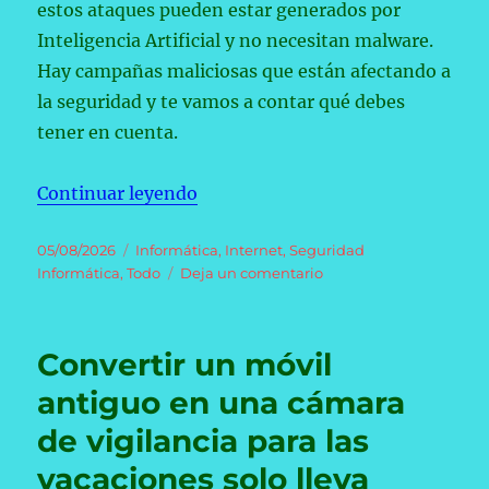
estos ataques pueden estar generados por
Inteligencia Artificial y no necesitan malware.
Hay campañas maliciosas que están afectando a
la seguridad y te vamos a contar qué debes
tener en cuenta.
«Estas peligrosas campañas malic
Continuar leyendo
Publicado
Categorías
05/08/2026
Informática
,
Internet
,
Seguridad
el
en
Informática
,
Todo
Deja un comentario
Estas
peligrosas
campañas
Convertir un móvil
maliciosas
demuestran
antiguo en una cámara
que
de vigilancia para las
«el
phishing
vacaciones solo lleva
ya