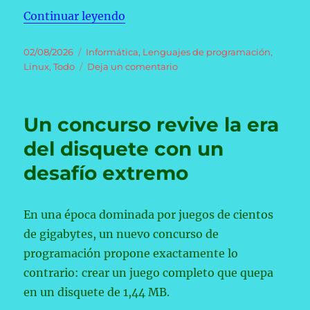
«Greg Kroah-Hartman, colaborador
Continuar leyendo
Publicado
Categorías
02/08/2026
Informática
,
Lenguajes de programación
,
el
en
Linux
,
Todo
Deja un comentario
Greg
Kroah-
Hartman,
Un concurso revive la era
colaborador
de
del disquete con un
Linus
desafío extremo
Torvalds:
«Rust
hace
que
En una época dominada por juegos de cientos
programar
de gigabytes, un nuevo concurso de
vuelva
programación propone exactamente lo
a
ser
contrario: crear un juego completo que quepa
divertido
en un disquete de 1,44 MB.
y