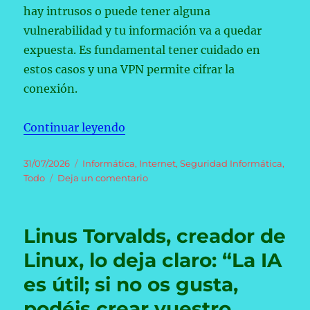
hay intrusos o puede tener alguna
vulnerabilidad y tu información va a quedar
expuesta. Es fundamental tener cuidado en
estos casos y una VPN permite cifrar la
conexión.
«5 lugares donde nunca deberías 
Continuar leyendo
Publicado
Categorías
31/07/2026
Informática
,
Internet
,
Seguridad Informática
,
el
en
Todo
Deja un comentario
5
lugares
donde
Linus Torvalds, creador de
nunca
deberías
Linux, lo deja claro: “La IA
conectarte
es útil; si no os gusta,
a
Internet
podéis crear vuestro
sin