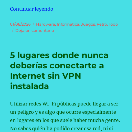
Linux
es
«Un concurso revive la era del d
Continuar leyendo
más
seguro»
Publicado
Categorías
01/08/2026
Hardware
,
Informática
,
Juegos
,
Retro
,
Todo
el
en
Deja un comentario
Un
concurso
revive
5 lugares donde nunca
la
era
deberías conectarte a
del
Internet sin VPN
disquete
con
instalada
un
desafío
extremo
Utilizar redes Wi-Fi públicas puede llegar a ser
un peligro y es algo que ocurre especialmente
en lugares en los que suele haber mucha gente.
No sabes quién ha podido crear esa red, ni si