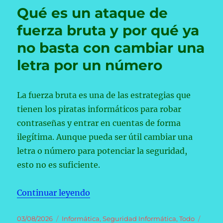
móvil
Qué es un ataque de
antiguo
en
fuerza bruta y por qué ya
una
no basta con cambiar una
cámara
de
letra por un número
vigilancia
para
las
La fuerza bruta es una de las estrategias que
vacaciones
solo
tienen los piratas informáticos para robar
lleva
contraseñas y entrar en cuentas de forma
unos
ilegítima. Aunque pueda ser útil cambiar una
minutos.
Así
letra o número para potenciar la seguridad,
puedes
esto no es suficiente.
hacerlo
«Qué es un ataque de fuerza brut
Continuar leyendo
Publicado
Categorías
03/08/2026
Informática
,
Seguridad Informática
,
Todo