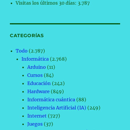
Windows
Visitas los últimos 30 días:
3.787
11
y
valió
la
pena»
CATEGORÍAS
Todo
(2.787)
Informática
(2.768)
Arduino
(11)
Cursos
(84)
Educación
(242)
Hardware
(849)
Informática cuántica
(88)
Inteligencia Artificial (IA)
(249)
Internet
(727)
Juegos
(37)