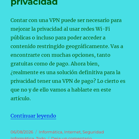
privacidad
Contar con una VPN puede ser necesario para
mejorar la privacidad al usar redes Wi-Fi
públicas o incluso para poder acceder a
contenido restringido geográficamente. Vas a
encontrarte con muchas opciones, tanto
gratuitas como de pago. Ahora bien,
¿realmente es una solución definitiva para la
privacidad tener una VPN de pago? Lo cierto es
que no y de ello vamos a hablarte en este
artículo.
«Por qué pagar por una VPN no es 
Continuar leyendo
Publicado
Categorías
06/08/2026
Informática
,
Internet
,
Seguridad
el
en
Informática
,
Todo
Deja un comentario