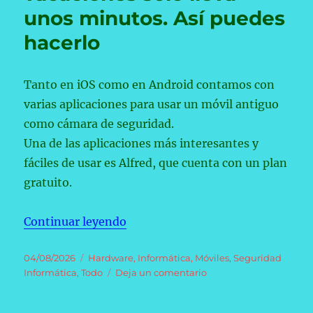
no
unos minutos. Así puedes
necesita
hacerlo
malware»
para
robar
tus
Tanto en iOS como en Android contamos con
cuentas
varias aplicaciones para usar un móvil antiguo
como cámara de seguridad.
Una de las aplicaciones más interesantes y
fáciles de usar es Alfred, que cuenta con un plan
gratuito.
«Convertir un móvil antiguo en un
Continuar leyendo
Publicado
Categorías
04/08/2026
Hardware
,
Informática
,
Móviles
,
Seguridad
el
en
Informática
,
Todo
Deja un comentario
Convertir
un