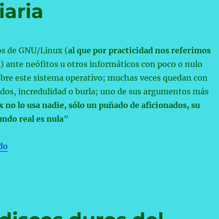
iaria
s de GNU/Linux (
al que por practicidad nos referimos
x
) ante neófitos u otros informáticos con poco o nulo
bre este sistema operativo; muchas veces quedan con
idos, incredulidad o burla; uno de sus argumentos más
 no lo usa nadie, sólo un puñado de aficionados, su
undo real es nula
”
«Linux en la vida diaria»
do