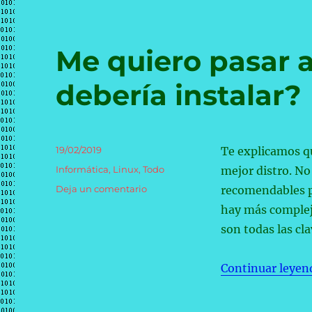
pantalla
táctil
puede
ser
Me quiero pasar a
muy
útil
debería instalar?
Publicado
19/02/2019
Te explicamos qu
el
Categorías
Informática
,
Linux
,
Todo
mejor distro. No
en
Deja un comentario
recomendables pa
Me
hay más complej
quiero
son todas las cla
pasar
a
Linux:
Continuar leyen
¿qué
distro
debería