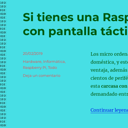
Si tienes una Ras
con pantalla táct
Publicado
20/02/2019
Los micro orde
el
Categorías
Hardware
,
Informática
,
doméstica, y es
Raspberry Pi
,
Todo
ventaja, además 
en
Deja un comentario
cientos de perif
Si
esta
carcasa con 
tienes
una
demandado entre
Raspberry
Pi,
Continuar leyen
esta
carcasa
con