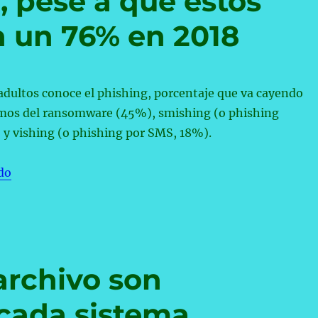
’, pese a que estos
n un 76% en 2018
adultos conoce el phishing, porcentaje que va cayendo
os del ransomware (45%), smishing (o phishing
 y vishing (o phishing por SMS, 18%).
«Solo dos de cada 10 adultos saben lo que es el ‘vishi
do
archivo son
cada sistema