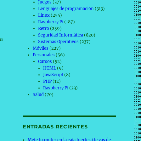
Juegos
(37)
Lenguajes de programación
(313)
Linux
(255)
Raspberry Pi
(187)
Retro
(259)
Seguridad Informática
(820)
da
Sistemas Operativos
(237)
Móviles
(227)
Personales
(56)
Cursos
(52)
HTML
(9)
JavaScript
(8)
PHP
(12)
Raspberry Pi
(23)
Salud
(70)
stema operativo»
ENTRADAS RECIENTES
Mete tu router en la caja fuerte si te vas de