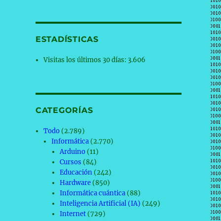
ESTADÍSTICAS
Visitas los últimos 30 días:
3.606
CATEGORÍAS
ng’, pese a que estos ataques crecieron un 76% en 2018»
Todo
(2.789)
Informática
(2.770)
Arduino
(11)
Cursos
(84)
Educación
(242)
Hardware
(850)
Informática cuántica
(88)
Inteligencia Artificial (IA)
(249)
Internet
(729)