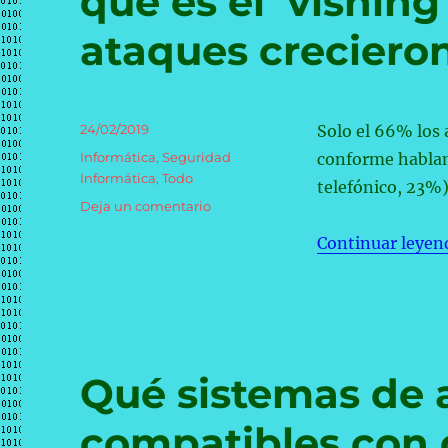
que es el ‘vishing
ataques creciero
Publicado
24/02/2019
Solo el 66% los 
el
Categorías
Informática
,
Seguridad
conforme hablam
Informática
,
Todo
telefónico, 23%)
en
Deja un comentario
Solo
Continuar leyen
dos
de
cada
10
adultos
saben
lo
Qué sistemas de 
que
es
compatibles con 
el