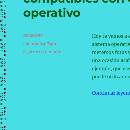
‘vishing’,
operativo
pese
a
que
estos
ataques
Publicado
23/02/2019
Hoy te vamos a e
crecieron
el
Categorías
Informática
,
Todo
sistema operativ
un
76%
en
Deja un comentario
metemos fotos y 
en
Qué
una ocasión aca
2018
sistemas
ejemplo, que es
de
archivo
puede utilizar e
son
compatibles
Continuar leyen
con
cada
sistema
operativo