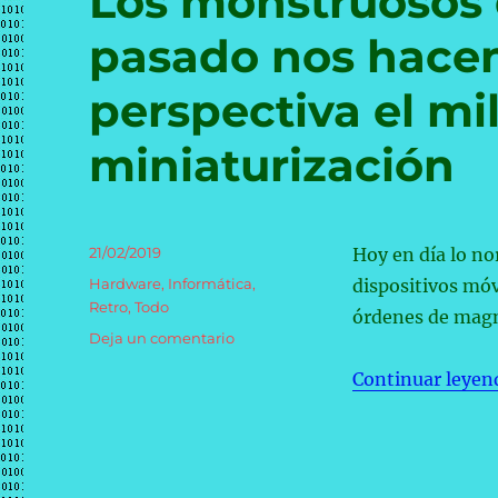
Los monstruosos 
pasado nos hace
perspectiva el mi
miniaturización
Publicado
21/02/2019
Hoy en día lo n
el
Categorías
Hardware
,
Informática
,
dispositivos móvi
Retro
,
Todo
órdenes de magni
en
Deja un comentario
Los
Continuar leyen
monstruosos
discos
duros
del
pasado