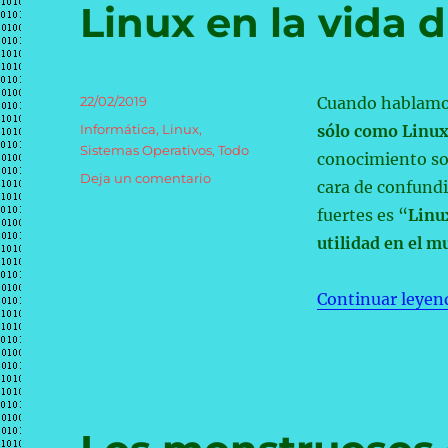
Linux en la vida d
Publicado
22/02/2019
Cuando hablamo
el
Categorías
Informática
,
Linux
,
sólo como Linu
Sistemas Operativos
,
Todo
conocimiento so
en
Deja un comentario
cara de confund
Linux
fuertes es “
Linux
en
la
utilidad en el m
vida
diaria
Continuar leyen