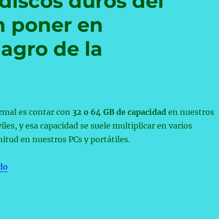
discos duros del
n poner en
lagro de la
ormal es contar con
32 o 64 GB de capacidad
en nuestros
les, y esa capacidad se suele multiplicar en varios
tud en nuestros PCs y portátiles.
«Los monstruosos discos duros del pasado nos hacen p
do