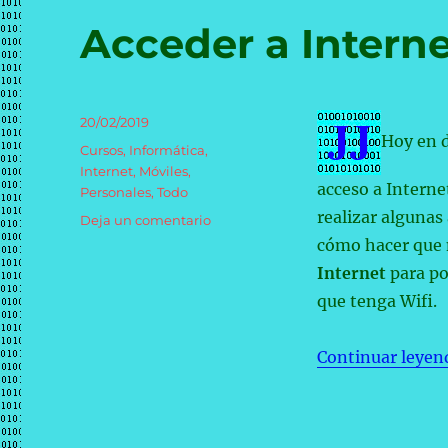
nos
hacen
Acceder a Interne
poner
en
perspectiva
el
Publicado
20/02/2019
milagro
Hoy en 
el
Categorías
de
Cursos
,
Informática
,
la
Internet
,
Móviles
,
acceso a Interne
miniaturización
Personales
,
Todo
realizar algunas
en
Deja un comentario
Acceder
cómo hacer que
a
Internet
para po
Internet
que tenga Wifi.
usando
el
móvil
Continuar leyen