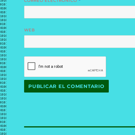
CORREO ELECTRÓNICO
*
WEB
Navegación