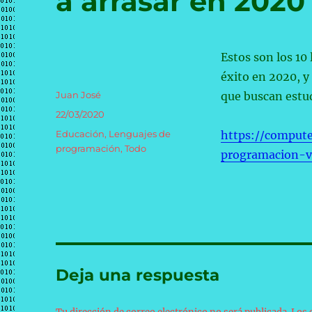
a arrasar en 2020
Estos son los 1
éxito en 2020, y
Autor
Juan José
que buscan estu
Publicado
22/03/2020
el
Categorías
Educación
,
Lenguajes de
https://compute
programación
,
Todo
programacion-v
Deja una respuesta