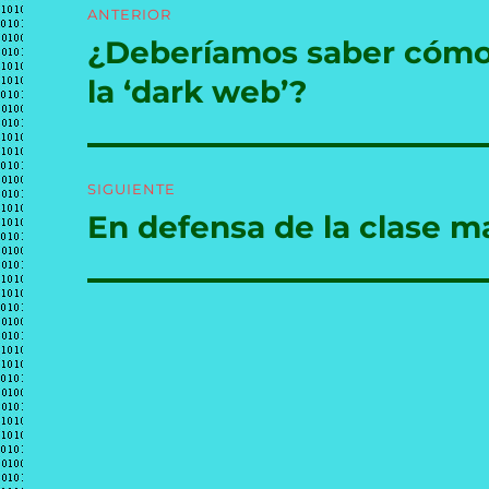
ANTERIOR
de
¿Deberíamos saber cómo e
Entrada
anterior:
entradas
la ‘dark web’?
SIGUIENTE
En defensa de la clase ma
Entrada
siguiente: