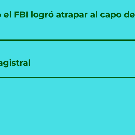
l FBI logró atrapar al capo d
gistral