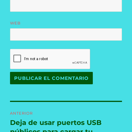
WEB
Navegación
ANTERIOR
de
Deja de usar puertos USB
Entrada
anterior:
públicos para cargar tu