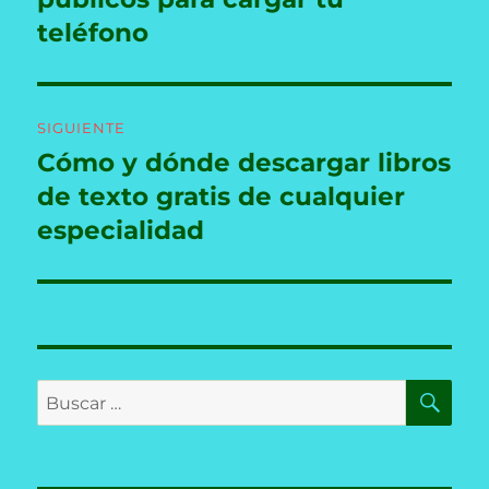
entradas
teléfono
SIGUIENTE
Cómo y dónde descargar libros
Entrada
siguiente:
de texto gratis de cualquier
especialidad
BU
Buscar
por: