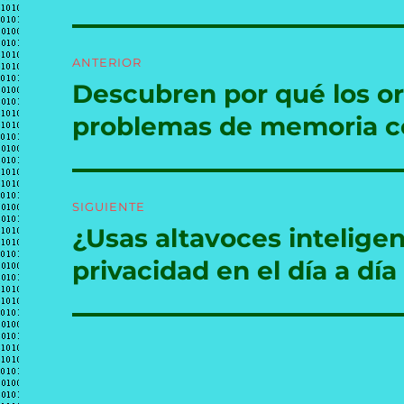
Navegación
ANTERIOR
de
Descubren por qué los o
Entrada
anterior:
entradas
problemas de memoria co
SIGUIENTE
¿Usas altavoces intelige
Entrada
siguiente:
privacidad en el día a día