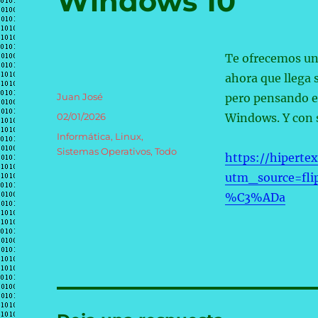
Windows 10
Te ofrecemos una
ahora que llega s
Autor
Juan José
pero pensando en
Publicado
02/01/2026
Windows. Y con s
el
Categorías
Informática
,
Linux
,
Sistemas Operativos
,
Todo
https://hiperte
utm_source=fli
%C3%ADa