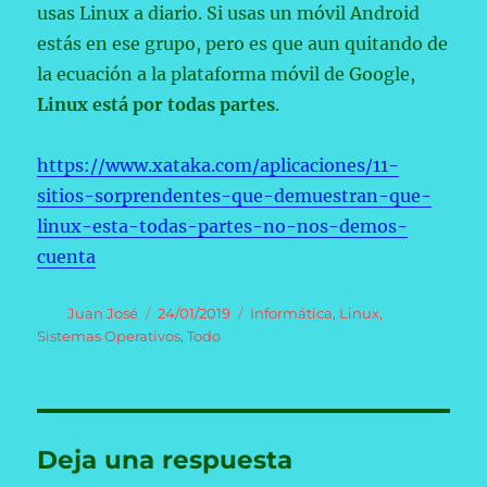
usas Linux a diario. Si usas un móvil Android
estás en ese grupo, pero es que aun quitando de
la ecuación a la plataforma móvil de Google,
Linux está por todas partes
.
https://www.xataka.com/aplicaciones/11-
sitios-sorprendentes-que-demuestran-que-
linux-esta-todas-partes-no-nos-demos-
cuenta
Autor
Publicado
Categorías
Juan José
24/01/2019
Informática
,
Linux
,
el
Sistemas Operativos
,
Todo
Deja una respuesta