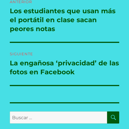
ANTERIOR
de
Los estudiantes que usan más
Entrada
anterior:
el portátil en clase sacan
entradas
peores notas
SIGUIENTE
La engañosa ‘privacidad’ de las
Entrada
siguiente:
fotos en Facebook
BU
Buscar
por: