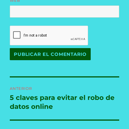
WEB
Navegación
ANTERIOR
de
5 claves para evitar el robo de
Entrada
anterior:
datos online
entradas