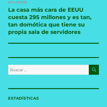
SIGUIENTE
La casa más cara de EEUU
Entrada
siguiente:
cuesta 295 millones y es tan,
tan domótica que tiene su
propia sala de servidores
BU
Buscar
por:
ESTADÍSTICAS