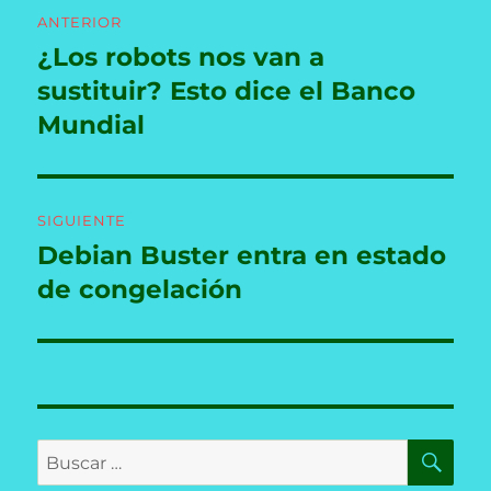
Navegación
ANTERIOR
de
¿Los robots nos van a
Entrada
anterior:
sustituir? Esto dice el Banco
entradas
Mundial
SIGUIENTE
Debian Buster entra en estado
Entrada
siguiente:
de congelación
BU
Buscar
por: