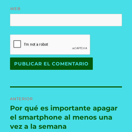
WEB
Navegación
ANTERIOR
de
Por qué es importante apagar
Entrada
anterior:
el smartphone al menos una
entradas
vez a la semana