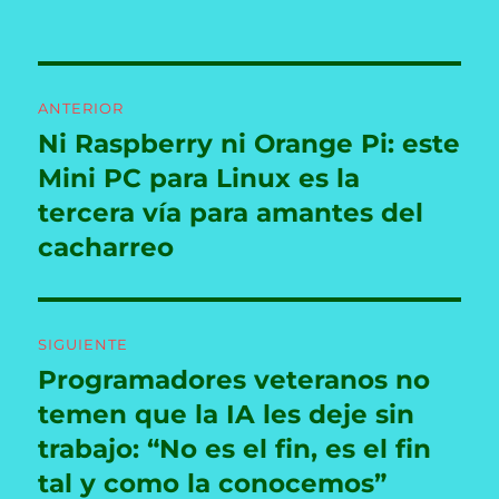
Navegación
ANTERIOR
de
Ni Raspberry ni Orange Pi: este
Entrada
anterior:
Mini PC para Linux es la
entradas
tercera vía para amantes del
cacharreo
SIGUIENTE
Programadores veteranos no
Entrada
siguiente:
temen que la IA les deje sin
trabajo: “No es el fin, es el fin
tal y como la conocemos”