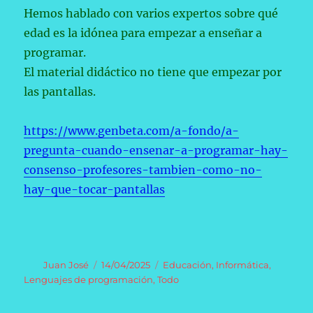
Hemos hablado con varios expertos sobre qué
edad es la idónea para empezar a enseñar a
programar.
El material didáctico no tiene que empezar por
las pantallas.
https://www.genbeta.com/a-fondo/a-
pregunta-cuando-ensenar-a-programar-hay-
consenso-profesores-tambien-como-no-
hay-que-tocar-pantallas
Autor
Publicado
Categorías
Juan José
14/04/2025
Educación
,
Informática
,
el
Lenguajes de programación
,
Todo