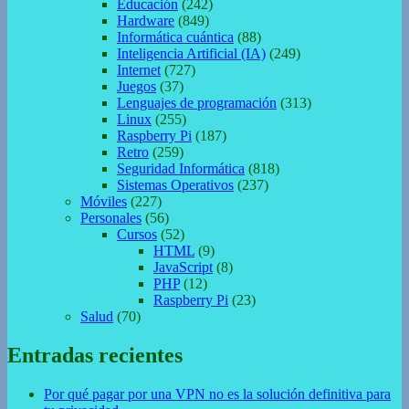
Educación
(242)
Hardware
(849)
Informática cuántica
(88)
Inteligencia Artificial (IA)
(249)
Internet
(727)
Juegos
(37)
Lenguajes de programación
(313)
Linux
(255)
Raspberry Pi
(187)
Retro
(259)
Seguridad Informática
(818)
Sistemas Operativos
(237)
Móviles
(227)
Personales
(56)
Cursos
(52)
HTML
(9)
JavaScript
(8)
PHP
(12)
Raspberry Pi
(23)
Salud
(70)
Entradas recientes
Por qué pagar por una VPN no es la solución definitiva para