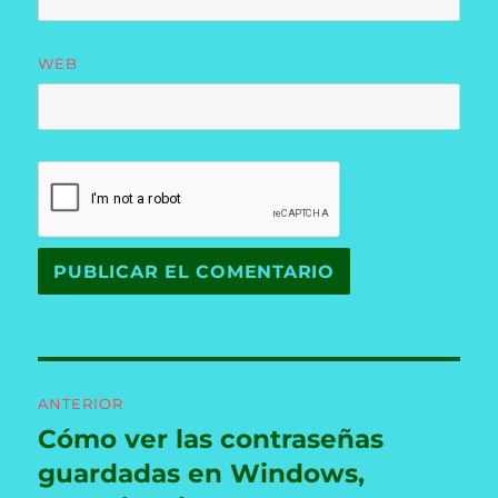
WEB
Navegación
ANTERIOR
de
Cómo ver las contraseñas
Entrada
anterior:
guardadas en Windows,
entradas