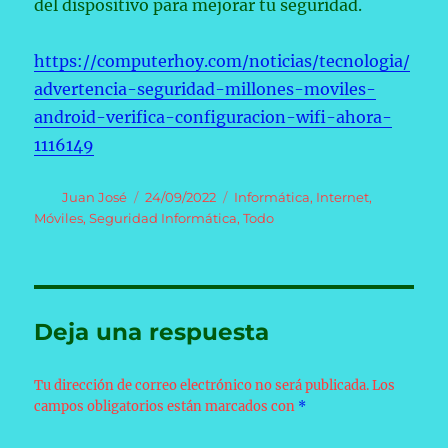
del dispositivo para mejorar tu seguridad.
https://computerhoy.com/noticias/tecnologia/
advertencia-seguridad-millones-moviles-
android-verifica-configuracion-wifi-ahora-
1116149
Autor
Publicado
Categorías
Juan José
24/09/2022
Informática
,
Internet
,
el
Móviles
,
Seguridad Informática
,
Todo
Deja una respuesta
Tu dirección de correo electrónico no será publicada.
Los
campos obligatorios están marcados con
*