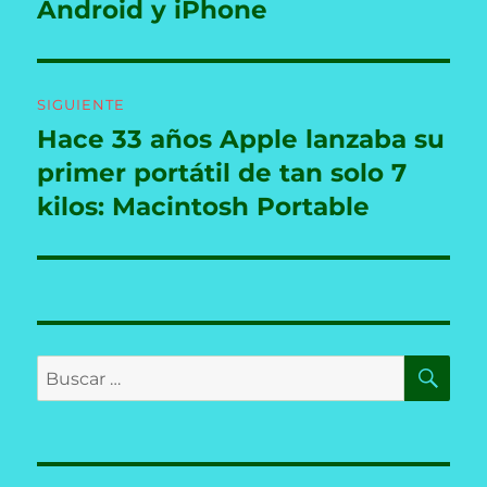
Android y iPhone
SIGUIENTE
Hace 33 años Apple lanzaba su
Entrada
siguiente:
primer portátil de tan solo 7
kilos: Macintosh Portable
BU
Buscar
por: