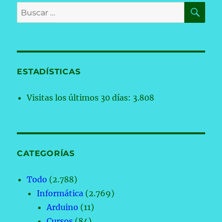
BU
Buscar
por:
ESTADÍSTICAS
Visitas los últimos 30 días:
3.808
CATEGORÍAS
Todo
(2.788)
Informática
(2.769)
Arduino
(11)
Cursos
(84)