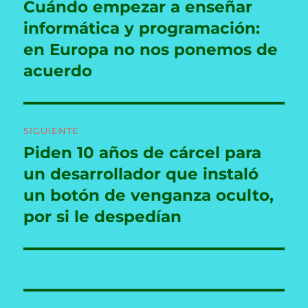
de
Cuándo empezar a enseñar
Entrada
anterior:
informática y programación:
entradas
en Europa no nos ponemos de
acuerdo
SIGUIENTE
Piden 10 años de cárcel para
Entrada
siguiente:
un desarrollador que instaló
un botón de venganza oculto,
por si le despedían