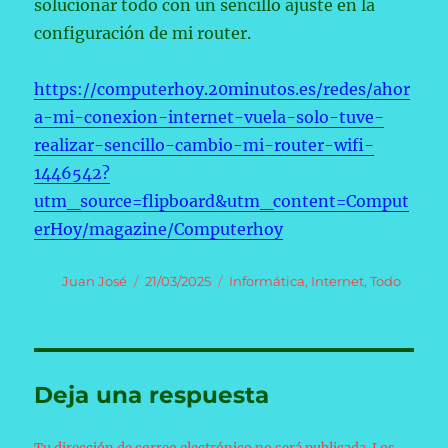
solucionar todo con un sencillo ajuste en la
configuración de mi router.
https://computerhoy.20minutos.es/redes/ahor
a-mi-conexion-internet-vuela-solo-tuve-
realizar-sencillo-cambio-mi-router-wifi-
1446542?
utm_source=flipboard&utm_content=Comput
erHoy/magazine/Computerhoy
Autor
Publicado
Categorías
Juan José
21/03/2025
Informática
,
Internet
,
Todo
el
Deja una respuesta