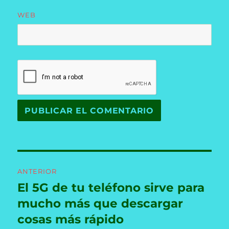
WEB
Navegación
ANTERIOR
de
El 5G de tu teléfono sirve para
Entrada
anterior:
mucho más que descargar
entradas
cosas más rápido