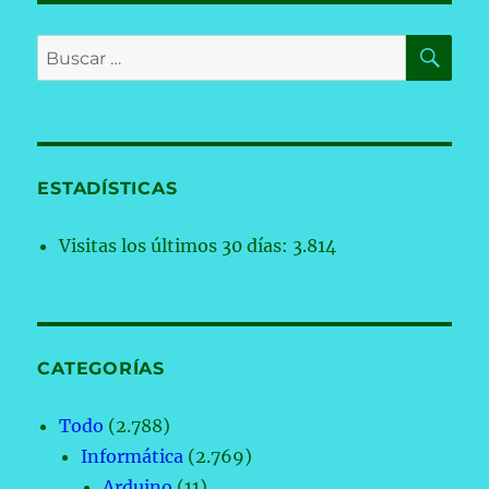
BU
Buscar
por:
ESTADÍSTICAS
Visitas los últimos 30 días:
3.814
CATEGORÍAS
Todo
(2.788)
Informática
(2.769)
Arduino
(11)