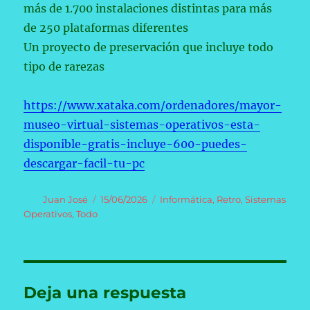
más de 1.700 instalaciones distintas para más
de 250 plataformas diferentes
Un proyecto de preservación que incluye todo
tipo de rarezas
https://www.xataka.com/ordenadores/mayor-
museo-virtual-sistemas-operativos-esta-
disponible-gratis-incluye-600-puedes-
descargar-facil-tu-pc
Autor
Publicado
Categorías
Juan José
15/06/2026
Informática
,
Retro
,
Sistemas
el
Operativos
,
Todo
Deja una respuesta