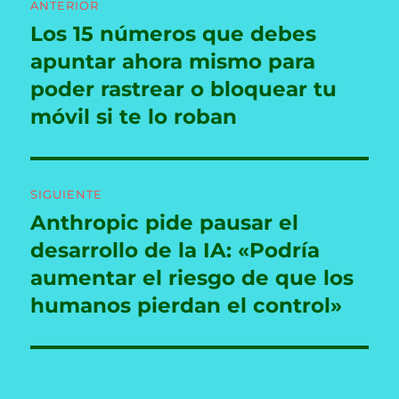
ANTERIOR
de
Los 15 números que debes
Entrada
anterior:
apuntar ahora mismo para
entradas
poder rastrear o bloquear tu
móvil si te lo roban
SIGUIENTE
Anthropic pide pausar el
Entrada
siguiente:
desarrollo de la IA: «Podría
aumentar el riesgo de que los
humanos pierdan el control»