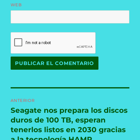
WEB
Navegación
ANTERIOR
de
Seagate nos prepara los discos
Entrada
anterior:
duros de 100 TB, esperan
entradas
tenerlos listos en 2030 gracias
a la tecnología HAMR