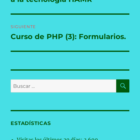
SIGUIENTE
Curso de PHP (3): Formularios.
Entrada
siguiente:
BU
Buscar
por:
ESTADÍSTICAS
Visitas los últimos 30 días:
3.690