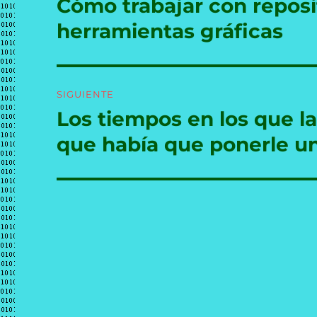
Cómo trabajar con reposi
Entrada
anterior:
entradas
herramientas gráficas
SIGUIENTE
Los tiempos en los que l
Entrada
siguiente:
que había que ponerle u