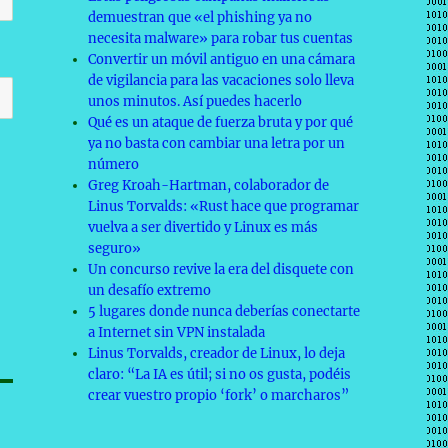
demuestran que «el phishing ya no
necesita malware» para robar tus cuentas
Convertir un móvil antiguo en una cámara
de vigilancia para las vacaciones solo lleva
unos minutos. Así puedes hacerlo
Qué es un ataque de fuerza bruta y por qué
ya no basta con cambiar una letra por un
número
Greg Kroah-Hartman, colaborador de
Linus Torvalds: «Rust hace que programar
vuelva a ser divertido y Linux es más
seguro»
Un concurso revive la era del disquete con
un desafío extremo
5 lugares donde nunca deberías conectarte
a Internet sin VPN instalada
Linus Torvalds, creador de Linux, lo deja
claro: “La IA es útil; si no os gusta, podéis
crear vuestro propio ‘fork’ o marcharos”