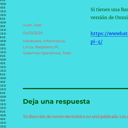
Si tienes una Ra
versión de Omn
Autor
Juan José
Publicado
04/12/2020
https://wwwhat
el
Categorías
Hardware
,
Informática
,
pi-4/
Linux
,
Raspberry Pi
,
Sistemas Operativos
,
Todo
Deja una respuesta
Tu dirección de correo electrónico no será publicada.
Los 