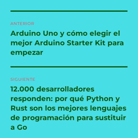
Navegación
ANTERIOR
de
Arduino Uno y cómo elegir el
Entrada
anterior:
mejor Arduino Starter Kit para
entradas
empezar
SIGUIENTE
12.000 desarrolladores
Entrada
siguiente:
responden: por qué Python y
Rust son los mejores lenguajes
de programación para sustituir
a Go