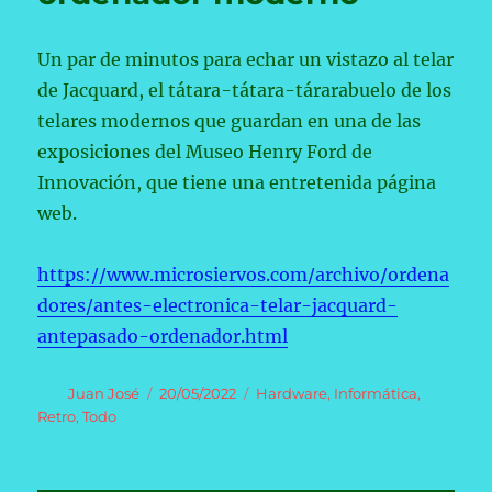
Un par de minutos para echar un vistazo al telar
de Jacquard, el tátara-tátara-tárarabuelo de los
telares modernos que guardan en una de las
exposiciones del Museo Henry Ford de
Innovación, que tiene una entretenida página
web.
https://www.microsiervos.com/archivo/ordena
dores/antes-electronica-telar-jacquard-
antepasado-ordenador.html
Autor
Publicado
Categorías
Juan José
20/05/2022
Hardware
,
Informática
,
el
Retro
,
Todo