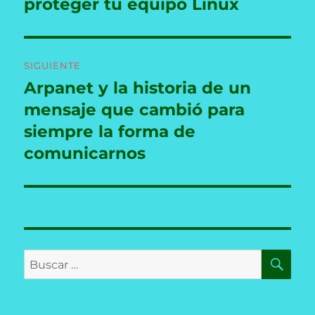
anterior:
proteger tu equipo Linux
entradas
SIGUIENTE
Arpanet y la historia de un
Entrada
siguiente:
mensaje que cambió para
siempre la forma de
comunicarnos
BU
Buscar
por: