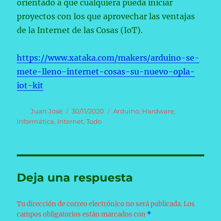
orientado a que cualquiera pueda iniciar
proyectos con los que aprovechar las ventajas
de la Internet de las Cosas (IoT).
https://www.xataka.com/makers/arduino-se-
mete-lleno-internet-cosas-su-nuevo-opla-
iot-kit
Autor
Publicado
Categorías
Juan José
30/11/2020
Arduino
,
Hardware
,
el
Informática
,
Internet
,
Todo
Deja una respuesta
Tu dirección de correo electrónico no será publicada.
Los
campos obligatorios están marcados con
*