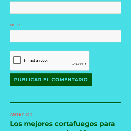
WEB
Navegación
ANTERIOR
de
Los mejores cortafuegos para
Entrada