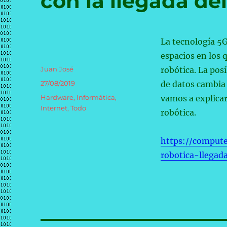
con la llegada de
La tecnología 5G
espacios en los 
Autor
Juan José
robótica. La pos
Publicado
27/08/2019
de datos cambia 
el
Categorías
Hardware
,
Informática
,
vamos a explicar 
Internet
,
Todo
robótica.
https://compute
robotica-llega