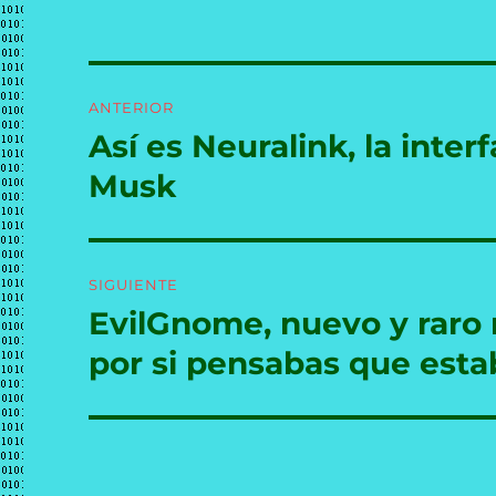
Navegación
ANTERIOR
de
Así es Neuralink, la inte
Entrada
anterior:
entradas
Musk
SIGUIENTE
EvilGnome, nuevo y raro 
Entrada
siguiente:
por si pensabas que esta