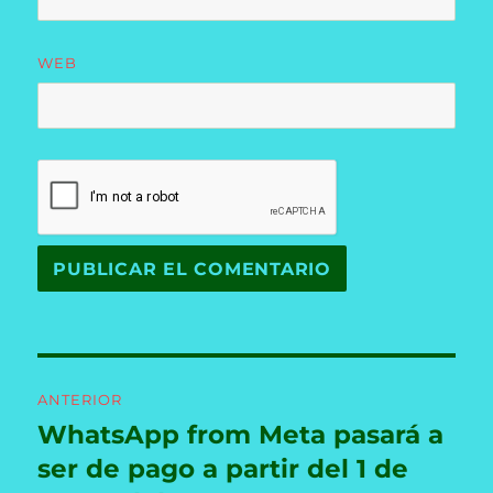
WEB
Navegación
ANTERIOR
de
WhatsApp from Meta pasará a
Entrada
anterior:
ser de pago a partir del 1 de
entradas