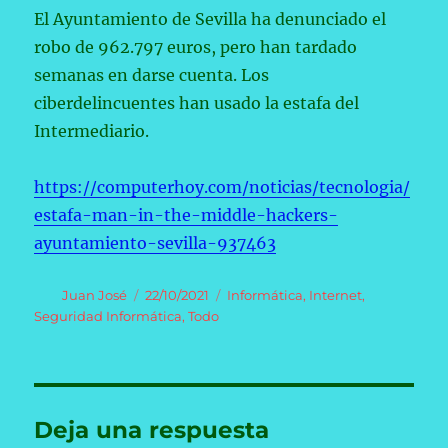
El Ayuntamiento de Sevilla ha denunciado el
robo de 962.797 euros, pero han tardado
semanas en darse cuenta. Los
ciberdelincuentes han usado la estafa del
Intermediario.
https://computerhoy.com/noticias/tecnologia/
estafa-man-in-the-middle-hackers-
ayuntamiento-sevilla-937463
Autor
Publicado
Categorías
Juan José
22/10/2021
Informática
,
Internet
,
el
Seguridad Informática
,
Todo
Deja una respuesta