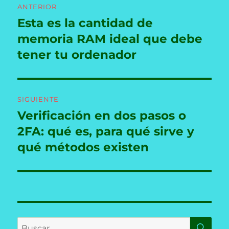
ANTERIOR
de
Esta es la cantidad de
Entrada
anterior:
memoria RAM ideal que debe
entradas
tener tu ordenador
SIGUIENTE
Verificación en dos pasos o
Entrada
siguiente:
2FA: qué es, para qué sirve y
qué métodos existen
BU
Buscar