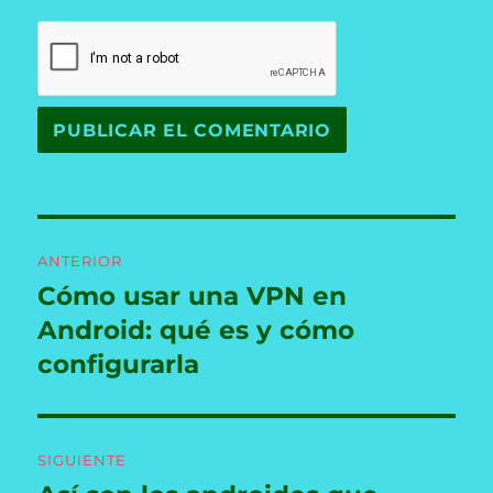
Navegación
ANTERIOR
de
Cómo usar una VPN en
Entrada
anterior:
Android: qué es y cómo
entradas
configurarla
SIGUIENTE