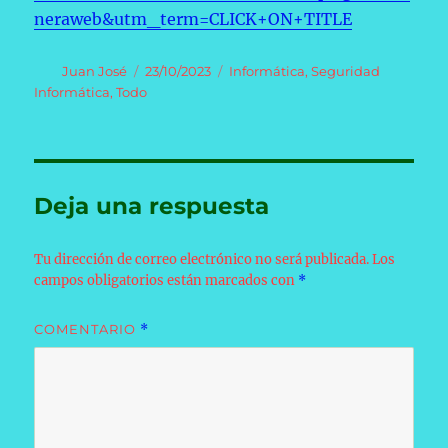
neraweb&utm_term=CLICK+ON+TITLE
Autor
Publicado
Categorías
Juan José
23/10/2023
Informática
,
Seguridad
el
Informática
,
Todo
Deja una respuesta
Tu dirección de correo electrónico no será publicada.
Los
campos obligatorios están marcados con
*
COMENTARIO
*