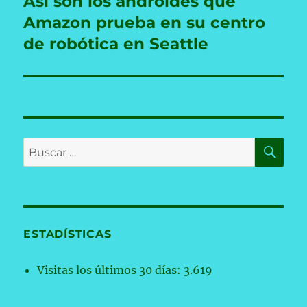
Así son los androides que
Entrada
siguiente:
Amazon prueba en su centro
de robótica en Seattle
BU
Buscar
por:
ESTADÍSTICAS
Visitas los últimos 30 días:
3.619