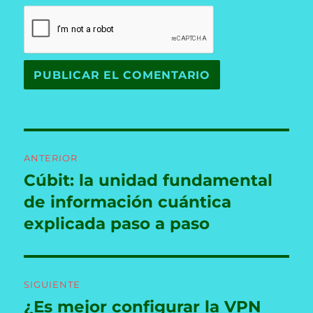
Navegación
ANTERIOR
de
Cúbit: la unidad fundamental
Entrada
anterior:
de información cuántica
entradas
explicada paso a paso
SIGUIENTE
¿Es mejor configurar la VPN
Entrada