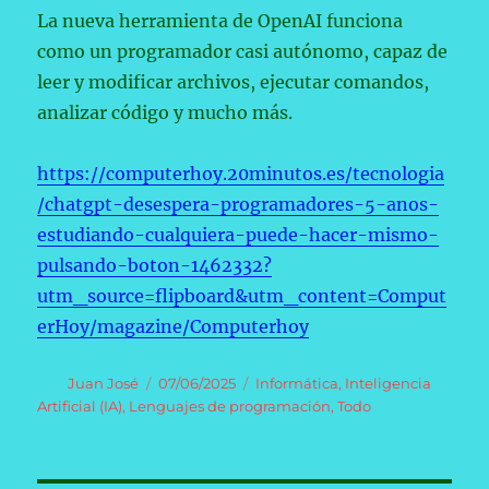
La nueva herramienta de OpenAI funciona
como un programador casi autónomo, capaz de
leer y modificar archivos, ejecutar comandos,
analizar código y mucho más.
https://computerhoy.20minutos.es/tecnologia
/chatgpt-desespera-programadores-5-anos-
estudiando-cualquiera-puede-hacer-mismo-
pulsando-boton-1462332?
utm_source=flipboard&utm_content=Comput
erHoy/magazine/Computerhoy
Autor
Publicado
Categorías
Juan José
07/06/2025
Informática
,
Inteligencia
el
Artificial (IA)
,
Lenguajes de programación
,
Todo