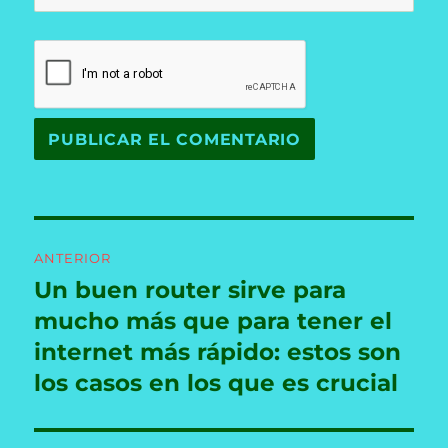
Navegación
ANTERIOR
de
Un buen router sirve para
Entrada
anterior:
mucho más que para tener el
entradas
internet más rápido: estos son
los casos en los que es crucial