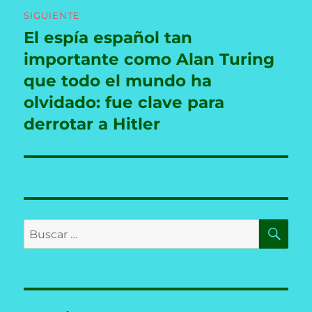
SIGUIENTE
El espía español tan
Entrada
siguiente:
importante como Alan Turing
que todo el mundo ha
olvidado: fue clave para
derrotar a Hitler
BU
Buscar
por: