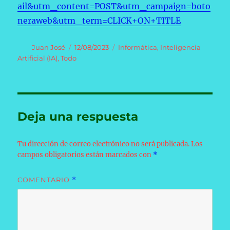
ail&utm_content=POST&utm_campaign=boto
neraweb&utm_term=CLICK+ON+TITLE
Autor
Publicado
Categorías
Juan José
12/08/2023
Informática
,
Inteligencia
el
Artificial (IA)
,
Todo
Deja una respuesta
Tu dirección de correo electrónico no será publicada.
Los
campos obligatorios están marcados con
*
COMENTARIO
*