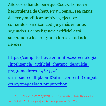
Años estudiando para que Codex, la nueva
herramienta de ChatGPT y OpenAI, sea capaz
de leer y modificar archivos, ejecutar
comandos, analizar código y más en unos
segundos. La inteligencia artificial está
superando a los programadores, a todos lo
niveles.
https://computerhoy.20minutos.es/tecnologia
/inteligencia-artificial-chatgpt-desquicia-
programadores-1462332?
utm_source=flipboard&utm_content=Comput
erHoy/magazine/Computerhoy
Autor
Publicado
Categorías
Juan José
01/07/2025
Informática
,
Inteligencia
el
Artificial (IA)
,
Lenguajes de programación
,
Todo