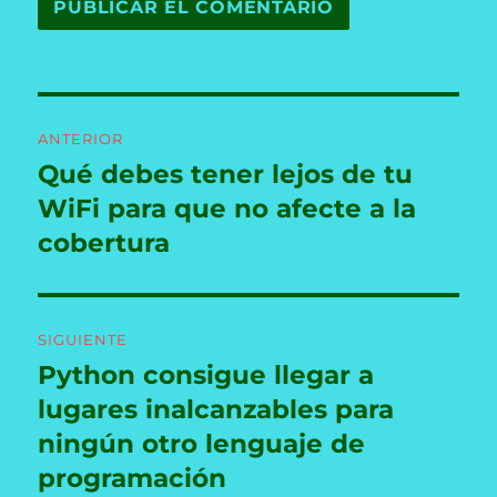
Navegación
ANTERIOR
de
Qué debes tener lejos de tu
Entrada
anterior:
WiFi para que no afecte a la
entradas
cobertura
SIGUIENTE
Python consigue llegar a
Entrada
siguiente:
lugares inalcanzables para
ningún otro lenguaje de
programación