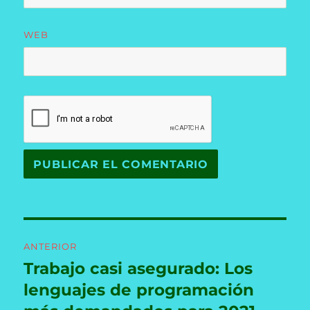
WEB
Navegación
ANTERIOR
de
Trabajo casi asegurado: Los
Entrada
anterior:
lenguajes de programación
entradas