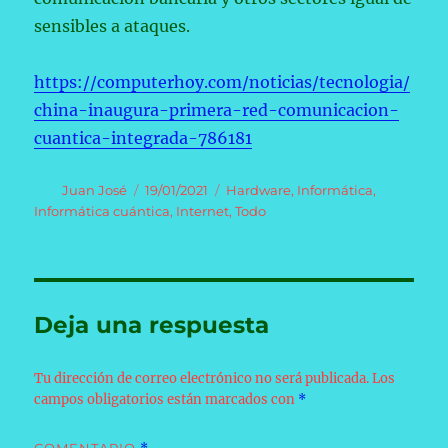
sensibles a ataques.
https://computerhoy.com/noticias/tecnologia/
china-inaugura-primera-red-comunicacion-
cuantica-integrada-786181
Autor
Publicado
Categorías
Juan José
19/01/2021
Hardware
,
Informática
,
el
Informática cuántica
,
Internet
,
Todo
Deja una respuesta
Tu dirección de correo electrónico no será publicada.
Los
campos obligatorios están marcados con
*