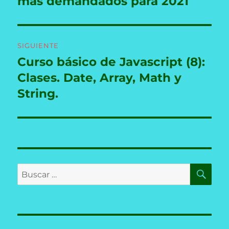
más demandados para 2021
SIGUIENTE
Curso básico de Javascript (8):
Entrada
siguiente:
Clases. Date, Array, Math y
String.
BU
Buscar
por: