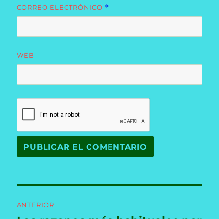
CORREO ELECTRÓNICO
*
WEB
Navegación
ANTERIOR
de