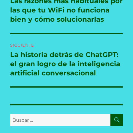
Las razones más habituales por
Entrada
anterior:
las que tu WiFi no funciona
entradas
bien y cómo solucionarlas
SIGUIENTE
La historia detrás de ChatGPT:
Entrada
siguiente:
el gran logro de la inteligencia
artificial conversacional
BU
Buscar
por: