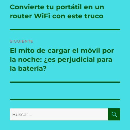
de
Convierte tu portátil en un
Entrada
anterior:
router WiFi con este truco
entradas
SIGUIENTE
El mito de cargar el móvil por
Entrada
siguiente:
la noche: ¿es perjudicial para
la batería?
BU
Buscar
por: