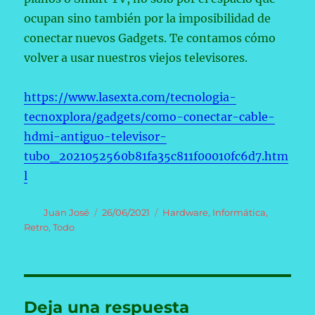
ocupan sino también por la imposibilidad de
conectar nuevos Gadgets. Te contamos cómo
volver a usar nuestros viejos televisores.
https://www.lasexta.com/tecnologia-
tecnoxplora/gadgets/como-conectar-cable-
hdmi-antiguo-televisor-
tubo_2021052560b81fa35c811f00010fc6d7.htm
l
Autor
Publicado
Categorías
Juan José
26/06/2021
Hardware
,
Informática
,
el
Retro
,
Todo
Deja una respuesta