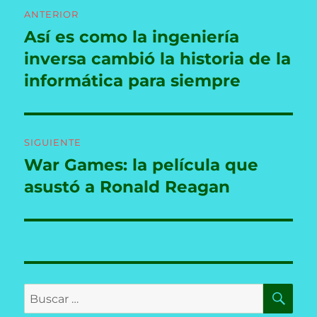
Navegación
ANTERIOR
de
Así es como la ingeniería
Entrada
anterior:
inversa cambió la historia de la
entradas
informática para siempre
SIGUIENTE
War Games: la película que
Entrada
siguiente:
asustó a Ronald Reagan
BU
Buscar
por: