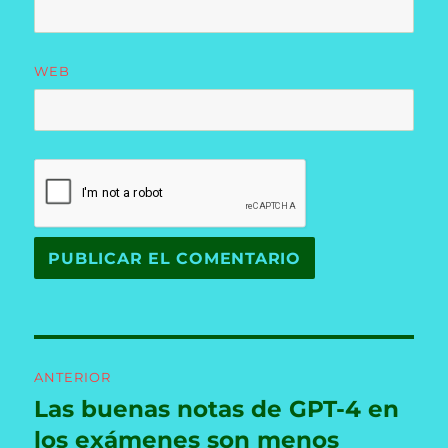
WEB
Navegación
ANTERIOR
de
Las buenas notas de GPT-4 en
Entrada
anterior:
los exámenes son menos
entradas