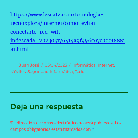
https://www.lasexta.com/tecnologia-
tecnoxplora/internet/como-evitar-
conectarte-red-wifi-
indeseada_202303176414a9f496c07c00018881
a1.html
Autor
Publicado
Categorías
Juan José
05/04/2023
Informática
,
Internet
,
el
Móviles
,
Seguridad Informática
,
Todo
Deja una respuesta
Tu dirección de correo electrónico no será publicada.
Los
campos obligatorios están marcados con
*