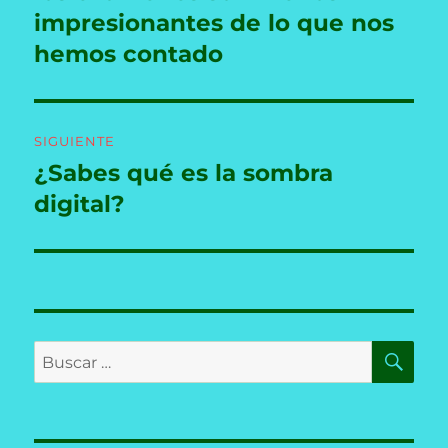
impresionantes de lo que nos
hemos contado
SIGUIENTE
¿Sabes qué es la sombra
Entrada
siguiente:
digital?
BU
Buscar
por: