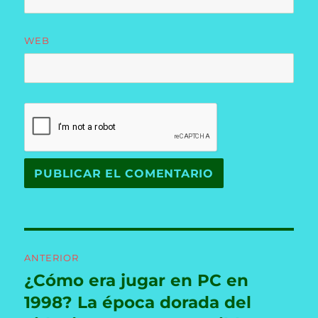
WEB
Navegación
ANTERIOR
de
¿Cómo era jugar en PC en
Entrada
anterior:
1998? La época dorada del
entradas