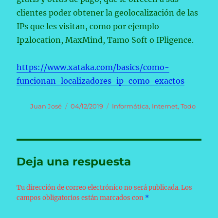
clientes poder obtener la geolocalización de las
IPs que les visitan, como por ejemplo
Ip2location, MaxMind, Tamo Soft o IPligence.
https://www.xataka.com/basics/como-
funcionan-localizadores-ip-como-exactos
Autor
Publicado
Categorías
Juan José
04/12/2019
Informática
,
Internet
,
Todo
el
Deja una respuesta
Tu dirección de correo electrónico no será publicada.
Los
campos obligatorios están marcados con
*