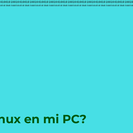
e
inux en mi PC?