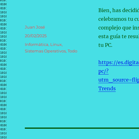
Bien, has decidi
celebramos tu cu
Autor
Juan José
complejo que in
Publicado
20/02/2025
esta guía te res
el
Categorías
Informática
,
Linux
,
tu PC.
Sistemas Operativos
,
Todo
https://es.digi
pc/?
utm_source=fli
Trends