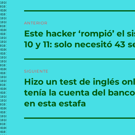
Navegación
ANTERIOR
de
Este hacker ‘rompió’ el 
Entrada
anterior:
entradas
10 y 11: solo necesitó 43
SIGUIENTE
Hizo un test de inglés on
Entrada
siguiente:
tenía la cuenta del banc
en esta estafa