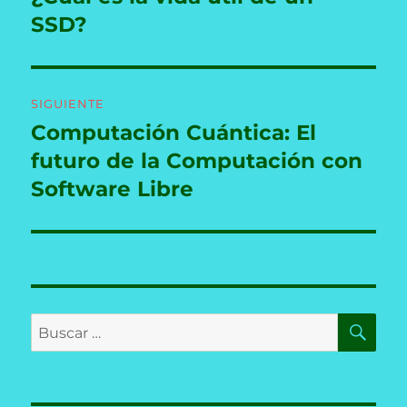
anterior:
SSD?
entradas
SIGUIENTE
Computación Cuántica: El
Entrada
siguiente:
futuro de la Computación con
Software Libre
BU
Buscar
por: