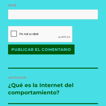
WEB
Navegación
ANTERIOR
de
¿Qué es la Internet del
Entrada
anterior:
comportamiento?
entradas