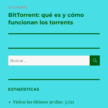
SIGUIENTE
BitTorrent: qué es y cómo
Entrada
siguiente:
funcionan los torrents
BU
Buscar
por:
ESTADÍSTICAS
Visitas los últimos 30 días:
3.721