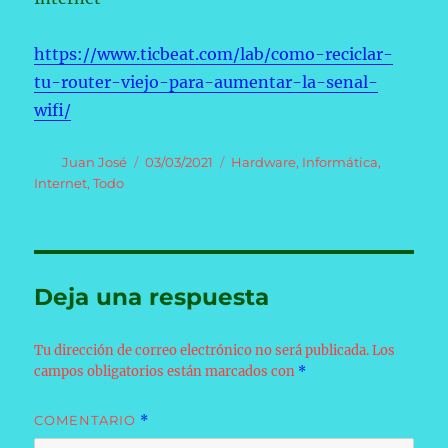
https://www.ticbeat.com/lab/como-reciclar-
tu-router-viejo-para-aumentar-la-senal-
wifi/
Autor
Publicado
Categorías
Juan José
03/03/2021
Hardware
,
Informática
,
el
Internet
,
Todo
Deja una respuesta
Tu dirección de correo electrónico no será publicada.
Los
campos obligatorios están marcados con
*
COMENTARIO
*