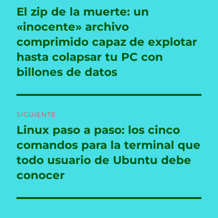
de
El zip de la muerte: un
Entrada
anterior:
«inocente» archivo
entradas
comprimido capaz de explotar
hasta colapsar tu PC con
billones de datos
SIGUIENTE
Linux paso a paso: los cinco
Entrada
siguiente:
comandos para la terminal que
todo usuario de Ubuntu debe
conocer