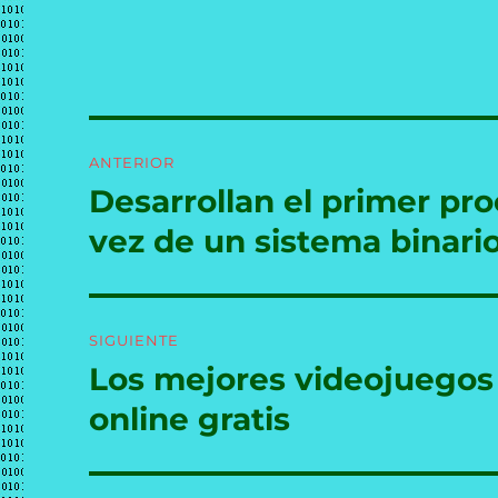
Navegación
ANTERIOR
de
Desarrollan el primer pr
Entrada
anterior:
entradas
vez de un sistema binario d
SIGUIENTE
Los mejores videojuegos
Entrada
siguiente:
online gratis