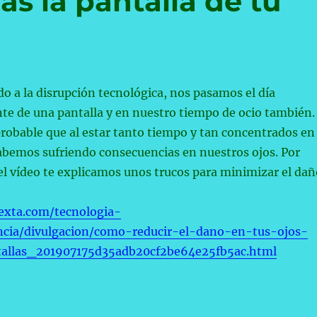
s la pantalla de tu
do a la disrupción tecnológica, nos pasamos el día
te de una pantalla y en nuestro tiempo de ocio también.
robable que al estar tanto tiempo y tan concentrados en
abemos sufriendo consecuencias en nuestros ojos. Por
el vídeo te explicamos unos trucos para minimizar el dañ
exta.com/tecnologia-
ncia/divulgacion/como-reducir-el-dano-en-tus-ojos-
tallas_201907175d35adb20cf2be64e25fb5ac.html