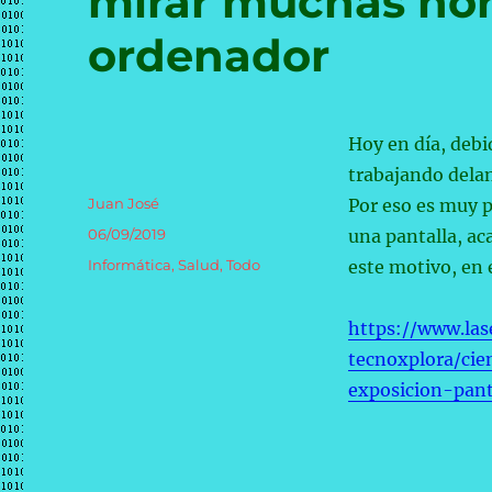
mirar muchas hora
ordenador
Hoy en día, debi
trabajando delan
Autor
Juan José
Por eso es muy p
Publicado
06/09/2019
una pantalla, ac
el
Categorías
Informática
,
Salud
,
Todo
este motivo, en 
https://www.las
tecnoxplora/cie
exposicion-pan