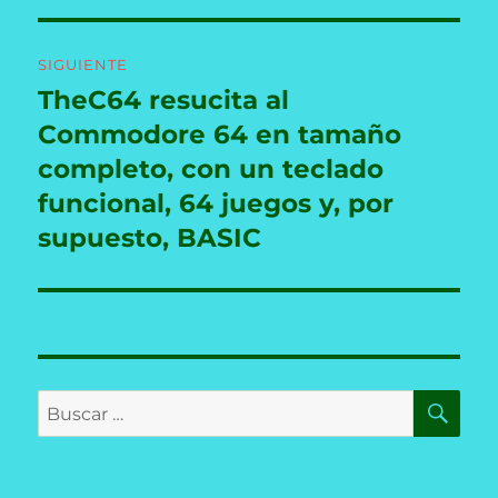
SIGUIENTE
TheC64 resucita al
Entrada
siguiente:
Commodore 64 en tamaño
completo, con un teclado
funcional, 64 juegos y, por
supuesto, BASIC
BU
Buscar
por: