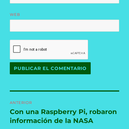
WEB
Navegación
ANTERIOR
de
Con una Raspberry Pi, robaron
Entrada
anterior:
información de la NASA
entradas