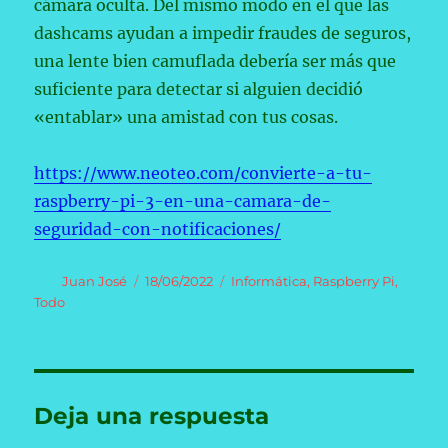
cámara oculta. Del mismo modo en el que las
dashcams ayudan a impedir fraudes de seguros,
una lente bien camuflada debería ser más que
suficiente para detectar si alguien decidió
«entablar» una amistad con tus cosas.
https://www.neoteo.com/convierte-a-tu-
raspberry-pi-3-en-una-camara-de-
seguridad-con-notificaciones/
Autor
Publicado
Categorías
Juan José
18/06/2022
Informática
,
Raspberry Pi
,
el
Todo
Deja una respuesta