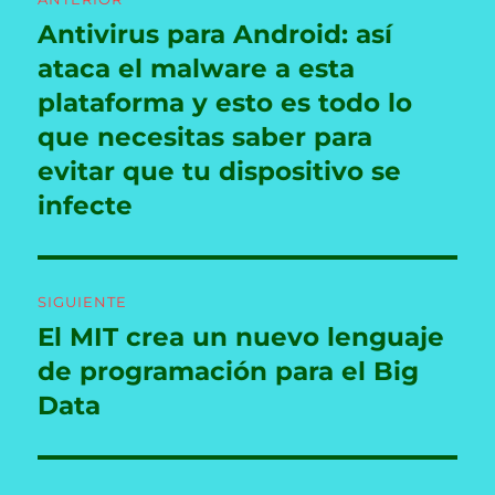
de
Antivirus para Android: así
Entrada
anterior:
ataca el malware a esta
entradas
plataforma y esto es todo lo
que necesitas saber para
evitar que tu dispositivo se
infecte
SIGUIENTE
El MIT crea un nuevo lenguaje
Entrada
siguiente:
de programación para el Big
Data