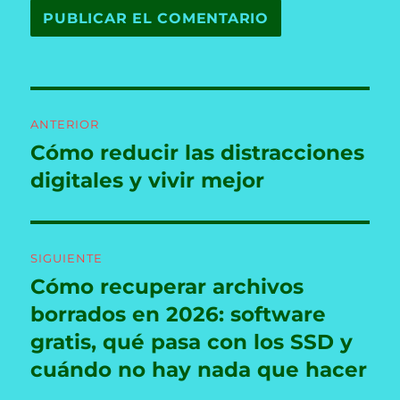
Navegación
ANTERIOR
de
Cómo reducir las distracciones
Entrada
anterior:
digitales y vivir mejor
entradas
SIGUIENTE
Cómo recuperar archivos
Entrada
siguiente:
borrados en 2026: software
gratis, qué pasa con los SSD y
cuándo no hay nada que hacer