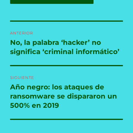
Navegación
ANTERIOR
de
No, la palabra ‘hacker’ no
Entrada
anterior:
significa ‘criminal informático’
entradas
SIGUIENTE
Año negro: los ataques de
Entrada
siguiente:
ransomware se dispararon un
500% en 2019