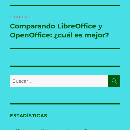
SIGUIENTE
Comparando LibreOffice y
Entrada
siguiente:
OpenOffice: ¿cuál es mejor?
BU
Buscar
por:
ESTADÍSTICAS