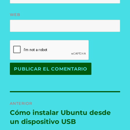
WEB
Navegación
ANTERIOR
de
Cómo instalar Ubuntu desde
Entrada
anterior:
un dispositivo USB
entradas