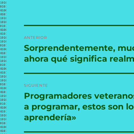
Navegación
ANTERIOR
de
Sorprendentemente, muc
Entrada
anterior:
entradas
ahora qué significa real
SIGUIENTE
Programadores veteranos 
Entrada
siguiente:
a programar, estos son lo
aprendería»