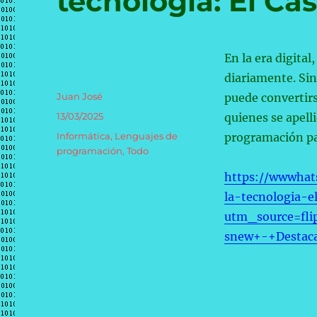
tecnología: El Cas
En la era digita
diariamente. Sin
Autor
Juan José
puede convertirs
Publicado
13/03/2025
quienes se apel
el
Categorías
Informática
,
Lenguajes de
programación par
programación
,
Todo
https://wwwhat
la-tecnologia-e
utm_source=fl
snew+-+Destac