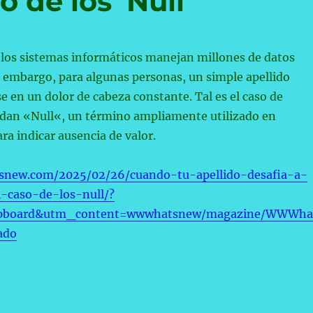
o de los ‘Null’
l, los sistemas informáticos manejan millones de datos
 embargo, para algunas personas, un simple apellido
e en un dolor de cabeza constante. Tal es el caso de
lidan «Null«, un término ampliamente utilizado en
a indicar ausencia de valor.
snew.com/2025/02/26/cuando-tu-apellido-desafia-a-
l-caso-de-los-null/?
ipboard&utm_content=wwwhatsnew/magazine/WWWha
ado