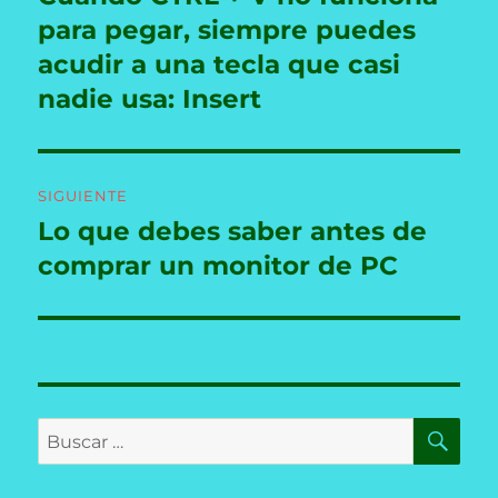
anterior:
para pegar, siempre puedes
entradas
acudir a una tecla que casi
nadie usa: Insert
SIGUIENTE
Lo que debes saber antes de
Entrada
siguiente:
comprar un monitor de PC
BU
Buscar
por: