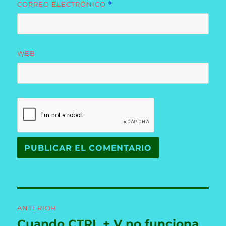
CORREO ELECTRÓNICO
*
WEB
Navegación
ANTERIOR
de
Cuando CTRL + V no funciona
Entrada