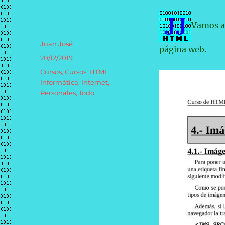
Vamos a 
Autor
Juan José
página web.
Publicado
20/12/2019
el
Categorías
Cursos
,
Cursos
,
HTML
,
Informática
,
Internet
,
Personales
,
Todo