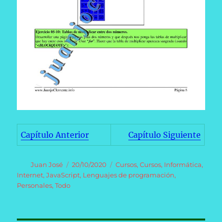
Capítulo Anterior
Capítulo Siguiente
Autor
Publicado
Categorías
Juan José
20/10/2020
Cursos
,
Cursos
,
Informática
,
el
Internet
,
JavaScript
,
Lenguajes de programación
,
Personales
,
Todo