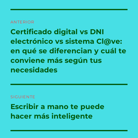
Navegación
ANTERIOR
de
Certificado digital vs DNI
Entrada
anterior:
electrónico vs sistema Cl@ve:
entradas
en qué se diferencian y cuál te
conviene más según tus
necesidades
SIGUIENTE
Escribir a mano te puede
Entrada
siguiente:
hacer más inteligente