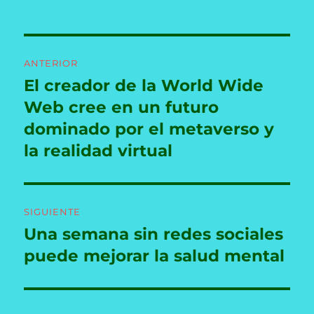
Navegación
ANTERIOR
de
El creador de la World Wide
Entrada
anterior:
Web cree en un futuro
entradas
dominado por el metaverso y
la realidad virtual
SIGUIENTE
Una semana sin redes sociales
Entrada
siguiente:
puede mejorar la salud mental