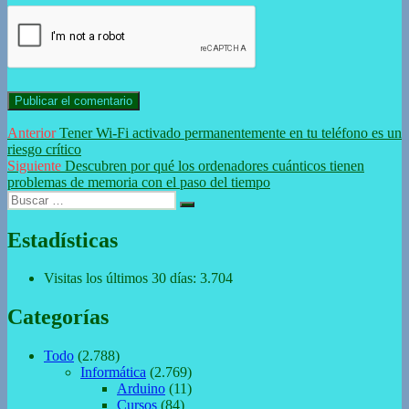
Navegación
Entrada
Anterior
Tener Wi-Fi activado permanentemente en tu teléfono es un
anterior:
riesgo crítico
de
Entrada
Siguiente
Descubren por qué los ordenadores cuánticos tienen
entradas
siguiente:
problemas de memoria con el paso del tiempo
Buscar
Buscar
por:
Estadísticas
Visitas los últimos 30 días:
3.704
Categorías
Todo
(2.788)
Informática
(2.769)
Arduino
(11)
Cursos
(84)