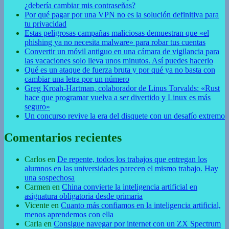
¿debería cambiar mis contraseñas?
Por qué pagar por una VPN no es la solución definitiva para
tu privacidad
Estas peligrosas campañas maliciosas demuestran que «el
phishing ya no necesita malware» para robar tus cuentas
Convertir un móvil antiguo en una cámara de vigilancia para
las vacaciones solo lleva unos minutos. Así puedes hacerlo
Qué es un ataque de fuerza bruta y por qué ya no basta con
cambiar una letra por un número
Greg Kroah-Hartman, colaborador de Linus Torvalds: «Rust
hace que programar vuelva a ser divertido y Linux es más
seguro»
Un concurso revive la era del disquete con un desafío extremo
Comentarios recientes
Carlos
en
De repente, todos los trabajos que entregan los
alumnos en las universidades parecen el mismo trabajo. Hay
una sospechosa
Carmen
en
China convierte la inteligencia artificial en
asignatura obligatoria desde primaria
Vicente
en
Cuanto más confiamos en la inteligencia artificial,
menos aprendemos con ella
Carla
en
Consigue navegar por internet con un ZX Spectrum