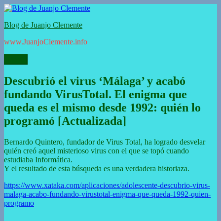
Ir
al
Blog de Juanjo Clemente
contenido
www.JuanjoClemente.info
Menú
Descubrió el virus ‘Málaga’ y acabó
fundando VirusTotal. El enigma que
queda es el mismo desde 1992: quién lo
programó [Actualizada]
Bernardo Quintero, fundador de Virus Total, ha logrado desvelar
quién creó aquel misterioso virus con el que se topó cuando
estudiaba Informática.
Y el resultado de esta búsqueda es una verdadera historiaza.
https://www.xataka.com/aplicaciones/adolescente-descubrio-virus-
malaga-acabo-fundando-virustotal-enigma-que-queda-1992-quien-
programo
Autor
Publicado
Categorías