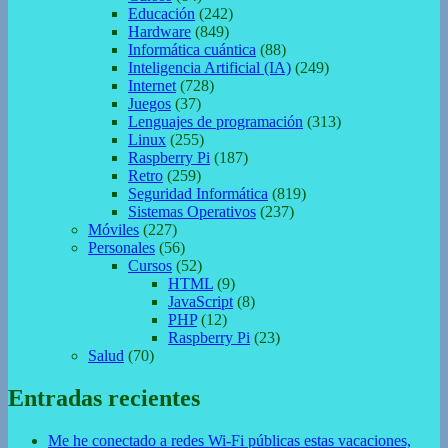
Educación
(242)
Hardware
(849)
Informática cuántica
(88)
Inteligencia Artificial (IA)
(249)
Internet
(728)
Juegos
(37)
Lenguajes de programación
(313)
Linux
(255)
Raspberry Pi
(187)
Retro
(259)
Seguridad Informática
(819)
Sistemas Operativos
(237)
Móviles
(227)
Personales
(56)
Cursos
(52)
HTML
(9)
JavaScript
(8)
PHP
(12)
Raspberry Pi
(23)
Salud
(70)
Entradas recientes
Me he conectado a redes Wi-Fi públicas estas vacaciones,