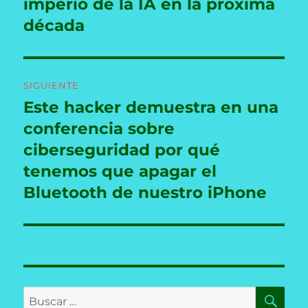
anterior:
imperio de la IA en la próxima
entradas
década
SIGUIENTE
Este hacker demuestra en una
Entrada
siguiente:
conferencia sobre
ciberseguridad por qué
tenemos que apagar el
Bluetooth de nuestro iPhone
BU
Buscar